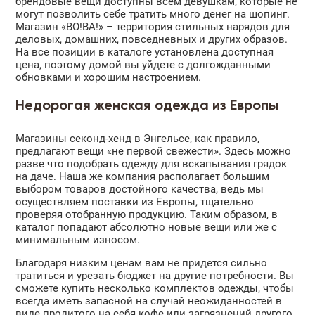
брендовые вещи доступны всем девушкам, которые не
могут позволить себе тратить много денег на шопинг.
Магазин «ВО!ВА!» – территория стильных нарядов для
деловых, домашних, повседневных и других образов.
На все позиции в каталоге установлена доступная
цена, поэтому домой вы уйдете с долгожданными
обновками и хорошим настроением.
Недорогая женская одежда из Европы
Магазины секонд-хенд в Энгельсе, как правило,
предлагают вещи «не первой свежести». Здесь можно
разве что подобрать одежду для вскапывания грядок
на даче. Наша же компания располагает большим
выбором товаров достойного качества, ведь мы
осуществляем поставки из Европы, тщательно
проверяя отобранную продукцию. Таким образом, в
каталог попадают абсолютно новые вещи или же с
минимальным износом.
Благодаря низким ценам вам не придется сильно
тратиться и урезать бюджет на другие потребности. Вы
сможете купить несколько комплектов одежды, чтобы
всегда иметь запасной на случай неожиданностей в
виде пролитого на себя кофе или загрязнений другого