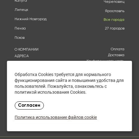
Калуга
Череповец
Липецк
Ярославль
Нижний Новгород
Все города
Пенза
27 городов
Псков
Оплата
О КОМПАНИИ
Доставка
АДРЕСА
Конфиденциальность
КАТАЛОГ
Политика использования
БРЕНДЫ
файлов cookie
Обработка Cookies требуется для нормального
АКЦИИ
Согласие на обработку
функционирования сайта и повышения удобства для
КУПИТЬ ОПТОМ
персональных данных
пользователей. Пожалуйста, ознакомьтесь с
ОТЗЫВЫ
Политика в отношении
политикой использования Cookies.
обработки персональных
КОНТАКТЫ
данных
Согласен
Ежедневно: с 10:00 до
20.00
Политика использование файлов cookie
Закупки оптом